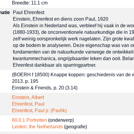
Breedte: 11.1 cm
matie
Paul Ehrenfest
Einstein, Ehrenfest en diens zoon Paul, 1920
Als Einstein in Nederland was, verbleef hij vaak in de w
(1880-1933), de onconventionele natuurkundige die in 19
zelf weinig oorspronkelijk werk nagelaten. Zijn grote kwa
op de bodem te analyseren. Deze eigenschap was van ons
fundamenten van de natuurkunde vanwege de ontwikkeling 
kwantummechanica, ongrijpbaarder leken dan ooit. Belangri
Ehrenfest dankbaar als sparringpartner.
(BOERH f 18500) Knappe koppen: geschiedenis van de 
2013. p. 195
Einstein & Friends, p. 20 (3.14)
Einstein, Albert
Ehrenfest, Paul
Ehrenfest, Paul jr. (Pavlik)
60.0.1 Portretten
(onderwerp)
Leiden; the Netherlands
(geografie)